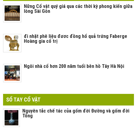
Nững Cổ vật quý giá qua các thời kỳ phong kiến giữa
lòng Sài Gòn
đi nhặt phê liệu đươc đồng hổ quả trứng Faberge
Hoàng gia cổ trị
Ngôi nhà cổ hơn 200 năm tuổi bên hồ Tây Hà Nội
SỔ TAY CỔ VẬT
Nguyên tắc chế tác của gốm đời Đường và gốm đời
Tống