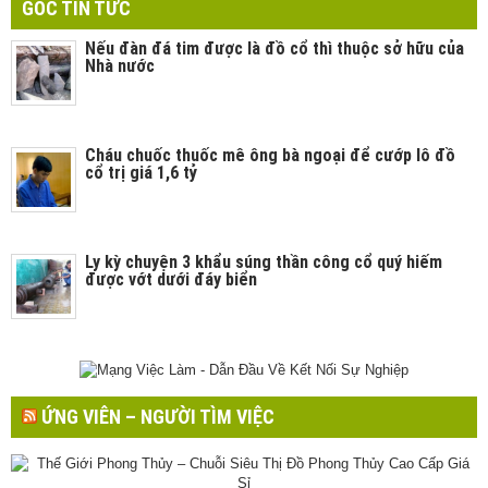
GÓC TIN TỨC
Nếu đàn đá tim được là đồ cổ thì thuộc sở hữu của
Nhà nước
Cháu chuốc thuốc mê ông bà ngoại để cướp lô đồ
cổ trị giá 1,6 tỷ
Ly kỳ chuyện 3 khẩu súng thần công cổ quý hiếm
được vớt dưới đáy biển
ỨNG VIÊN – NGƯỜI TÌM VIỆC