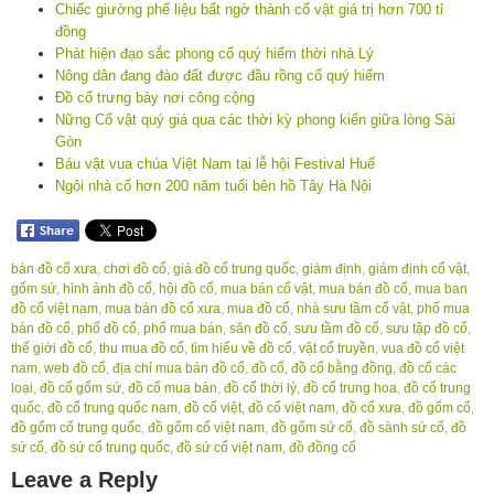
Chiếc giường phế liệu bất ngờ thành cổ vật giá trị hơn 700 tỉ
đồng
Phát hiện đạo sắc phong cổ quý hiếm thời nhà Lý
Nông dân đang đào đất được đầu rồng cổ quý hiếm
Đồ cổ trưng bày nơi công cộng
Nững Cổ vật quý giá qua các thời kỳ phong kiến giữa lòng Sài
Gòn
Báu vật vua chúa Việt Nam tại lễ hội Festival Huế
Ngôi nhà cổ hơn 200 năm tuổi bên hồ Tây Hà Nội
bán đồ cổ xưa
,
chơi đồ cổ
,
giá đồ cổ trung quốc
,
giám định
,
giám định cổ vật
,
gốm sứ
,
hình ảnh đồ cổ
,
hội đồ cổ
,
mua bán cổ vật
,
mua bán đồ cổ
,
mua ban
đồ cổ việt nam
,
mua bán đồ cổ xưa
,
mua đồ cổ
,
nhà sưu tầm cổ vật
,
phố mua
bán đồ cổ
,
phố đồ cổ
,
phố mua bán
,
săn đồ cổ
,
sưu tầm đồ cổ
,
sưu tập đồ cổ
,
thế giới đồ cổ
,
thu mua đồ cổ
,
tìm hiểu về đồ cổ
,
vật cổ truyền
,
vua đồ cổ việt
nam
,
web đồ cổ
,
địa chỉ mua bán đồ cổ
,
đồ cổ
,
đồ cổ bằng đồng
,
đồ cổ các
loại
,
đồ cổ gốm sứ
,
đồ cổ mua bán
,
đồ cổ thời lý
,
đồ cổ trung hoa
,
đồ cổ trung
quốc
,
đồ cổ trung quốc nam
,
đồ cổ việt
,
đồ cổ việt nam
,
đồ cổ xưa
,
đồ gốm cổ
,
đồ gốm cổ trung quốc
,
đồ gốm cổ việt nam
,
đồ gốm sứ cổ
,
đồ sành sứ cổ
,
đồ
sứ cổ
,
đồ sứ cổ trung quốc
,
đồ sứ cổ việt nam
,
đồ đồng cổ
Leave a Reply