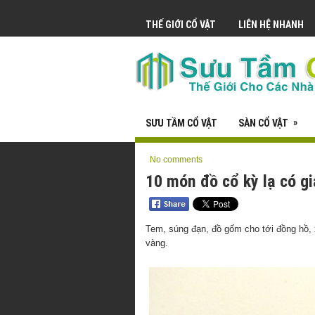
THẾ GIỚI CỔ VẬT
LIÊN HỆ NHANH
»
SƯU TẦM CỔ VẬT
SÀN CỔ VẬT
No comments
10 món đồ cổ kỳ lạ có g
Tem, súng đạn, đồ gốm cho tới đồng hồ, 
vàng.