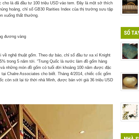
c cho là đã đầu tư 100 triệu USD vào tem. Đây là một sở thích
khủng hoảng, chỉ số GB30 Rarities Index của thị trường sưu tập
lên xuống thất thường.
SỔ TA
i về nghệ thuật gốm. Theo dự báo, chỉ số đầu tư xa xỉ Knight
5% trong 5 năm tới. “Trung Quốc là nước làm đồ gốm hàng
ăm và những món đồ gốm có tuổi đời khoảng 100 năm được đặc
lý tại Chalre Associates cho biết. Tháng 4/2014, chiếc cốc gốm
hiếc còn sót lại từ thời nhà Minh, được bán với giá 36 triệu USD
NHÀ S