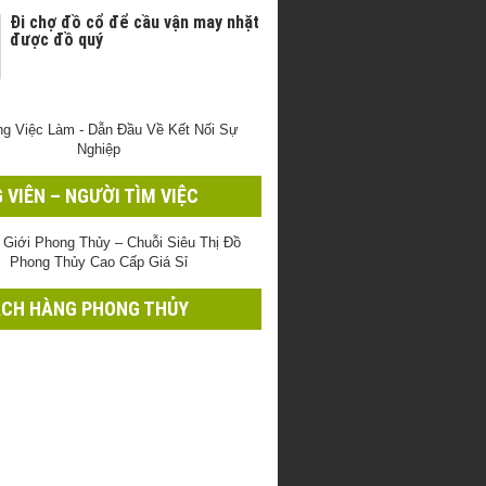
Đi chợ đồ cổ để cầu vận may nhặt
được đồ quý
 VIÊN – NGƯỜI TÌM VIỆC
CH HÀNG PHONG THỦY