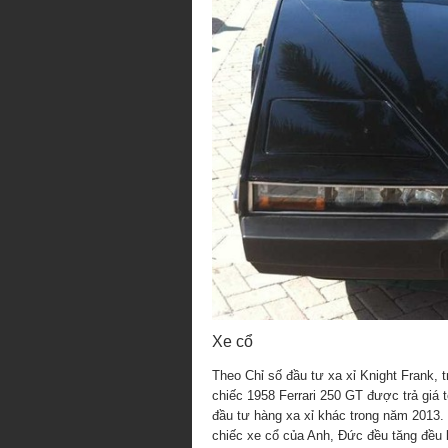
Xe cổ
Theo Chỉ số đầu tư xa xỉ Knight Frank, t
chiếc 1958 Ferrari 250 GT được trả giá 
đầu tư hàng xa xỉ khác trong năm 2013.
chiếc xe cổ của Anh, Đức đều tăng đều 