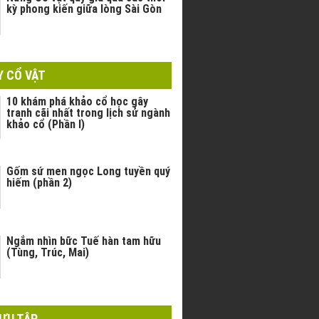
kỳ phong kiến giữa lòng Sài Gòn
Y CỔ VẬT
10 khám phá khảo cổ học gây
tranh cãi nhất trong lịch sử ngành
khảo cổ (Phần I)
Gốm sứ men ngọc Long tuyền quý
hiếm (phần 2)
Ngắm nhìn bữc Tuế hàn tam hữu
(Tùng, Trúc, Mai)
ƯU TẬP