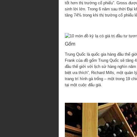
tốt hơn thị trường cổ phiếu”. Gross đượ
sinh lời lớn. Trong 6 năm sau thời Đại 
tăng 74% trong khi thị trường cổ phiếu 
Gốm
Trung Quốc là quốc gia hàng đầu thế giớ
Frank của đồ gốm Trung Quốc sẽ tăng 4
đầu thế giới với lịch sử hàng nghìn n
biệt ưa thích”, Richard Mills, một quản 
trang trí hình gà trống – một trong 19 c
tại một cuộc đấu giá.