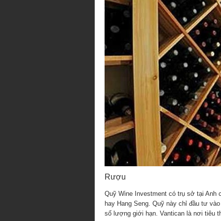
Rượu
Quỹ Wine Investment có trụ sở tại Anh 
hay Hang Seng. Quỹ này chỉ đầu tư vào
số lượng giới hạn. Vantican là nơi tiêu t