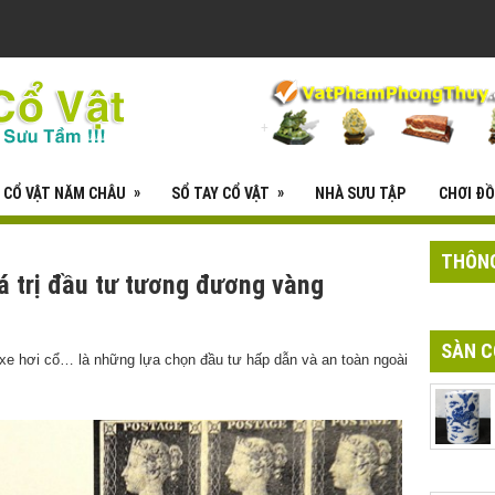
»
»
CỔ VẬT NĂM CHÂU
SỔ TAY CỔ VẬT
NHÀ SƯU TẬP
CHƠI ĐỒ
THÔNG
iá trị đầu tư tương đương vàng
SÀN C
xe hơi cổ… là những lựa chọn đầu tư hấp dẫn và an toàn ngoài