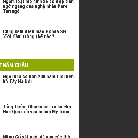
Ngắm loạt mô hình xe cổ đẹp đến
ngỡ ngàng của nghệ nhân Pere
Tarragó
Cùng xem điện mạo Honda SH
‘đời đầu’ trông thế nào?
T NĂM CHÂU
Ngôi nhà cổ hơn 200 năm tuổi bên
hồ Tây Hà Nội
Tổng thống Obama sẽ trả lại cho
Hàn Quốc ấn vua bị lính Mỹ trộm
Nững Cổ vật quý giá qua các thời