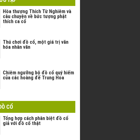
Hòa thượng Thích Từ Nghiêm và
câu chuyện về bức tượng phật
thích ca cổ
Thú chơi đồ cổ, một giá trị văn
hóa nhân văn
Chiêm ngưỡng bộ đồ cổ quý hiếm
của các hoàng đế Trung Hoa
ĐỒ CỔ
Tổng hợp cách phân biệt đồ cổ
giả với đồ cổ thật