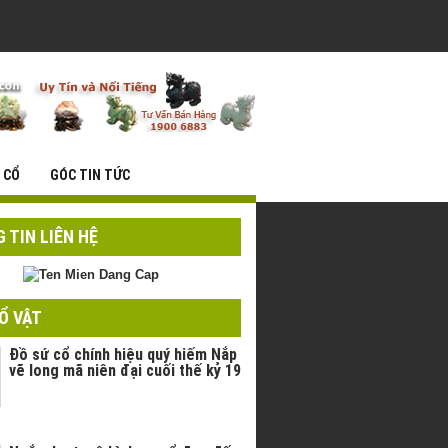
 CỔ
GÓC TIN TỨC
 TIN LIÊN HỆ
Ổ VẬT
Đồ sứ cổ chính hiệu quý hiếm Nắp
vẽ long mã niên đại cuối thế kỷ 19