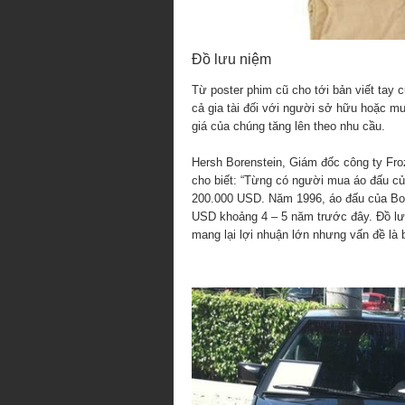
Đồ lưu niệm
Từ poster phim cũ cho tới bản viết tay 
cả gia tài đối với người sở hữu hoặc m
giá của chúng tăng lên theo nhu cầu.
Hersh Borenstein, Giám đốc công ty Fro
cho biết: “Từng có người mua áo đấu củ
200.000 USD. Năm 1996, áo đấu của Bo
USD khoảng 4 – 5 năm trước đây. Đồ lư
mang lại lợi nhuận lớn nhưng vấn đề là