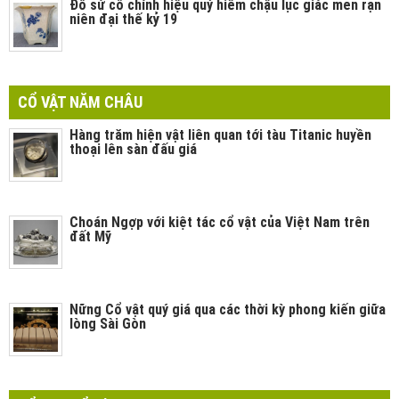
Đồ sứ cổ chính hiệu quý hiếm chậu lục giác men rạn
niên đại thế kỷ 19
CỔ VẬT NĂM CHÂU
Hàng trăm hiện vật liên quan tới tàu Titanic huyền
thoại lên sàn đấu giá
Choán Ngợp với kiệt tác cổ vật của Việt Nam trên
đất Mỹ
Nững Cổ vật quý giá qua các thời kỳ phong kiến giữa
lòng Sài Gòn