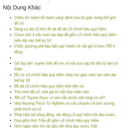
Nội Dung Khác
Chiêu trò ‘tranh tối tranh sáng’ đánh lừa thị giác trong thế giới
đồ cổ
Dụng cụ đá cổ thời đồ đá đồ đá cổ chính hiệu quý hiếm
Chum nhỏ 4 vấu men rạn đẹp đồ gốm cổ chính hiệu quý hiếm
niên đại vào thế kỷ 14
Chiếc giường phế liệu bất ngờ thành cổ vật giá trị hơn 700 tỉ
đồng
Gã ‘bụi đời’ xuyên Việt để tìm cổ vật sưu tập bỏ tiền tỷ làm từ
thiện
Đồ sứ cổ chính hiệu quý hiếm chậu lục giác men rạn niên đại
thế kỷ 19
Đồ đá cổ chính hiệu quý hiếm thời tiền sử
Thú chơi đồ cổ, một giá trị văn hóa nhân văn
‘Đồ cổ’ Toyota Zace, vì sao vẫn được săn lùng xe cổ?
Hòa thượng Thích Từ Nghiêm và câu chuyện về bức tượng
phật thích ca cổ
Phát hiện bộ trống đồng, nồi đồng cổ quý hiếm khi đào vườn
Gùa gốm thời Trần đồ gốm cổ chính hiệu quý hiếm
Hơn ngàn năm tìm lại dấu vết rồng bay nước Việt