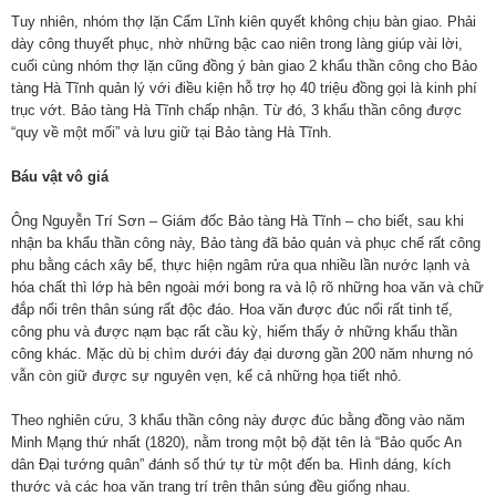
Tuy nhiên, nhóm thợ lặn Cẩm Lĩnh kiên quyết không chịu bàn giao. Phải
dày công thuyết phục, nhờ những bậc cao niên trong làng giúp vài lời,
cuối cùng nhóm thợ lặn cũng đồng ý bàn giao 2 khẩu thần công cho Bảo
tàng Hà Tĩnh quản lý với điều kiện hỗ trợ họ 40 triệu đồng gọi là kinh phí
trục vớt. Bảo tàng Hà Tĩnh chấp nhận. Từ đó, 3 khẩu thần công được
“quy về một mối” và lưu giữ tại Bảo tàng Hà Tĩnh.
Báu vật vô giá
Ông Nguyễn Trí Sơn – Giám đốc Bảo tàng Hà Tĩnh – cho biết, sau khi
nhận ba khẩu thần công này, Bảo tàng đã bảo quản và phục chế rất công
phu bằng cách xây bể, thực hiện ngâm rửa qua nhiều lần nước lạnh và
hóa chất thì lớp hà bên ngoài mới bong ra và lộ rõ những hoa văn và chữ
đắp nổi trên thân súng rất độc đáo. Hoa văn được đúc nổi rất tinh tế,
công phu và được nạm bạc rất cầu kỳ, hiếm thấy ở những khẩu thần
công khác. Mặc dù bị chìm dưới đáy đại dương gần 200 năm nhưng nó
vẫn còn giữ được sự nguyên vẹn, kể cả những họa tiết nhỏ.
Theo nghiên cứu, 3 khẩu thần công này được đúc bằng đồng vào năm
Minh Mạng thứ nhất (1820), nằm trong một bộ đặt tên là “Bảo quốc An
dân Đại tướng quân” đánh số thứ tự từ một đến ba. Hình dáng, kích
thước và các hoa văn trang trí trên thân súng đều giống nhau.