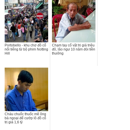
Portobello - khu chợ đồ cổ
Chạm tay cổ vật trị giá triệu
nổi tiếng từ bộ phim Notting
đô, lão ngư 10 năm đòi tiền
Hill
thưởng
Cháu chuốc thuốc mê ông
bà ngoại để cướp lô đồ cổ
trị giá 1,6 tỷ