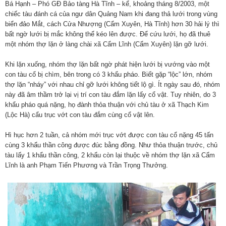
Bá Hạnh – Phó GĐ Bảo tàng Hà Tĩnh – kể, khoảng tháng 8/2003, một
chiếc tàu đánh cá của ngư dân Quảng Nam khi đang thả lưới trong vùng
biển đảo Mắt, cách Cửa Nhượng (Cẩm Xuyên, Hà Tĩnh) hơn 30 hải lý thì
bất ngờ lưới bị mắc không thể kéo lên được. Để cứu lưới, họ đã thuê
một nhóm thợ lặn ở làng chài xã Cẩm Lĩnh (Cẩm Xuyên) lặn gỡ lưới.
Khi lặn xuống, nhóm thợ lặn bất ngờ phát hiện lưới bị vướng vào một
con tàu cổ bị chìm, bên trong có 3 khẩu pháo. Biết gặp “lộc” lớn, nhóm
thợ lặn “nháy” với nhau chỉ gỡ lưới không tiết lộ gì. Ít ngày sau đó, nhóm
này đã âm thầm trở lại vị trí con tàu đắm lặn lấy cổ vật. Tuy nhiên, do 3
khẩu pháo quá nặng, họ đành thỏa thuận với chủ tàu ở xã Thạch Kim
(Lộc Hà) cẩu trục vớt con tàu đắm cùng cổ vật lên.
Hì hục hơn 2 tuần, cả nhóm mới trục vớt được con tàu cổ nặng 45 tấn
cùng 3 khẩu thần công được đúc bằng đồng. Như thỏa thuận trước, chủ
tàu lấy 1 khẩu thần công, 2 khẩu còn lại thuộc về nhóm thợ lặn xã Cẩm
Lĩnh là anh Phạm Tiến Phương và Trần Trọng Thưởng.