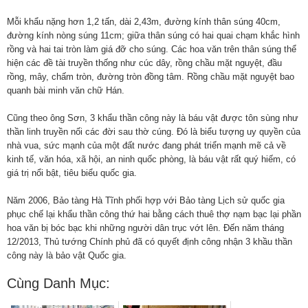
Mỗi khẩu nặng hơn 1,2 tấn, dài 2,43m, đường kính thân súng 40cm,
đường kính nòng súng 11cm; giữa thân súng có hai quai chạm khắc hình
rồng và hai tai tròn làm giá đỡ cho súng. Các hoa văn trên thân súng thể
hiện các đề tài truyền thống như cúc dây, rồng chầu mặt nguyệt, đầu
rồng, mây, chấm tròn, đường tròn đồng tâm. Rồng chầu mặt nguyệt bao
quanh bài minh văn chữ Hán.
Cũng theo ông Sơn, 3 khẩu thần công này là báu vật được tôn sùng như
thần linh truyền nối các đời sau thờ cúng. Đó là biểu tượng uy quyền của
nhà vua, sức mạnh của một đất nước đang phát triển mạnh mẽ cả về
kinh tế, văn hóa, xã hội, an ninh quốc phòng, là báu vật rất quý hiếm, có
giá trị nổi bật, tiêu biểu quốc gia.
Năm 2006, Bảo tàng Hà Tĩnh phối hợp với Bảo tàng Lịch sử quốc gia
phục chế lại khẩu thần công thứ hai bằng cách thuê thợ nạm bạc lại phần
hoa văn bị bóc bạc khi những người dân trục vớt lên. Đến năm tháng
12/2013, Thủ tướng Chính phủ đã có quyết định công nhận 3 khầu thần
công này là bảo vật Quốc gia.
Cùng Danh Mục: