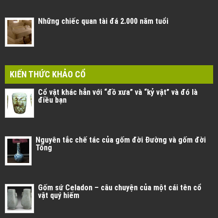
Những chiếc quan tài đá 2.000 năm tuổi
KIẾN THỨC KHẢO CỔ
Cổ vật khác hẳn với “đồ xưa” và “kỷ vật” và đó là
điều bạn
Nguyên tắc chế tác của gốm đời Đường và gốm đời
Tống
Gốm sứ Celadon – câu chuyện của một cái tên cổ
vật quý hiếm