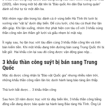
(1820), nằm trong một bộ đặt tên là “Bảo quốc An dân Đại tướng quân”
đánh số thứ tự từ một đến ba.
Một nhóm ngư dân trong lúc đánh cá ở vùng biển Hà Tĩnh thì lưới bị
vướng vào “vật lạ” dưới đáy biển. Để cứu lưới, chủ tàu cá thuê thợ lặn
đến giúp. Khi lặn xuống, nhóm thợ phát hiện con tàu cổ với 3 khẩu súng
thần công nên âm thầm gỡ lưới và giấu nhẹm bí mật này.
Ít ngày sau, họ lặn trục vớt tàu đắm cùng 3 khẩu thần công lên và tính
bán kiếm tiền. Khi một khẩu đang trên đường bán sang Trung Quốc thì bị
bắt giữ. Hai khẩu còn lại sau đó cũng được vận động giao nộp…
3 khẩu thần công suýt bị bán sang Trung
Quốc
Mặc dù được công nhận là “Bảo vật Quốc gia” nhưng nhiều năm trời,
những khẩu thần công nằm lăn lóc dưới hành lang bảo tàng ẩm thấp.
Thả lưới bắt được… 3 khẩu thần công
Sau hơn 10 năm được trục vớt từ đáy biển lên, 3 khẩu thần công bằng
đồng vẫn đang được bảo quản tại hành lang Bảo tàng Hà Tĩnh. Ông Lê