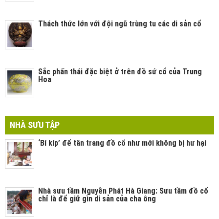
Thách thức lớn với đội ngũ trùng tu các di sản cổ
Sắc phấn thái đặc biệt ở trên đồ sứ cổ của Trung
Hoa
NHÀ SƯU TẬP
‘Bí kíp’ để tân trang đồ cổ như mới không bị hư hại
Nhà sưu tầm Nguyễn Phát Hà Giang: Sưu tầm đồ cổ
chỉ là để giữ gìn di sản của cha ông