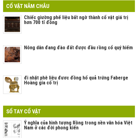
CỔ VẬT NĂM CHÂU
Chiếc giường phế liệu bất ngờ thành cổ vật giá trị
hơn 700 tỉ đồng
Nông dân đang đào đất được đầu rồng cổ quý hiếm
đi nhặt phê liệu đươc đồng hổ quả trứng Faberge
Hoàng gia cổ trị
SỔ TAY CỔ VẬT
Ý nghĩa của hình tượng Rồng trong nền văn hóa Việt
Nam ở các đời phong kiến