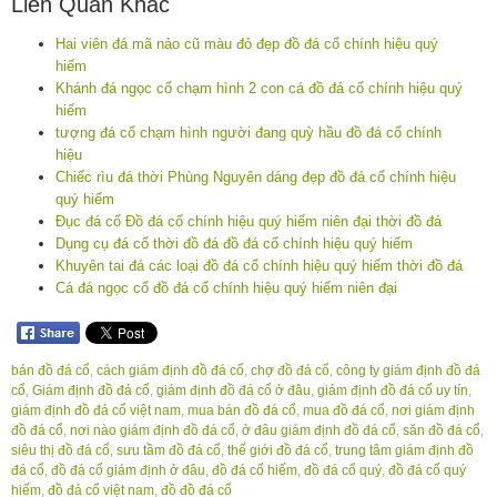
Liên Quan Khác
Hai viên đá mã nảo cũ màu đỏ đẹp đồ đá cổ chính hiệu quý
hiếm
Khánh đá ngọc cổ chạm hình 2 con cá đồ đá cổ chính hiệu quý
hiếm
tượng đá cổ chạm hình người đang quỳ hầu đồ đá cổ chính
hiệu
Chiếc rìu đá thời Phùng Nguyên dáng đẹp đồ đá cổ chính hiệu
quý hiếm
Đục đá cổ Đồ đá cổ chính hiệu quý hiếm niên đại thời đồ đá
Dụng cụ đá cổ thời đồ đá đồ đá cổ chính hiệu quý hiếm
Khuyên tai đá các loại đồ đá cổ chính hiệu quý hiếm thời đồ đá
Cá đá ngọc cổ đồ đá cổ chính hiệu quý hiếm niên đại
bán đồ đá cổ
,
cách giám định đồ đá cổ
,
chợ đồ đá cổ
,
công ty giám định đồ đá
cổ
,
Giám định đồ đá cổ
,
giám định đồ đá cổ ở đâu
,
giám định đồ đá cổ uy tín
,
giám định đồ đá cổ việt nam
,
mua bán đồ đá cổ
,
mua đồ đá cổ
,
nơi giám định
đồ đá cổ
,
nơi nào giám định đồ đá cổ
,
ở đâu giám định đồ đá cổ
,
săn đồ đá cổ
,
siêu thị đồ đá cổ
,
sưu tầm đồ đá cổ
,
thế giới đồ đá cổ
,
trung tâm giám định đồ
đá cổ
,
đồ đá cổ giám định ở đâu
,
đồ đá cổ hiếm
,
đồ đá cổ quý
,
đồ đá cổ quý
hiếm
,
đồ đá cổ việt nam
,
đồ đồ đá cổ